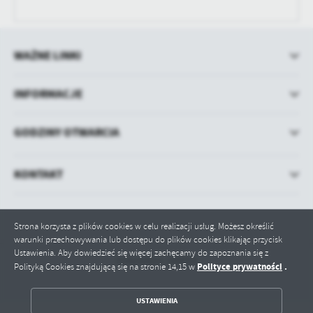
WAŻNE LINKI
INFORMACJE
GODZINY OTWARCIA
KONTAKT
Strona korzysta z plików cookies w celu realizacji usług. Możesz określić
warunki przechowywania lub dostępu do plików cookies klikając przycisk
Ustawienia. Aby dowiedzieć się więcej zachęcamy do zapoznania się z
Odwiedzin: 580018
Polityce prywatności
.
Polityką Cookies znajdującą się na stronie 14,15 w
ZAPISZ WYBRANE
USTAWIENIA