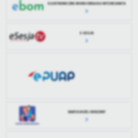
ELEKTRONICZNE BIURO OBSŁUGI INTERESANTA
treści w postaci wiadomości, ofert, komunikatów mediów
społecznościowych.
E-SESJA
KARTA DUŻEJ RODZINY