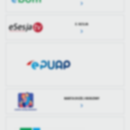
treści w postaci wiadomości, ofert, komunikatów mediów
społecznościowych.
E-SESJA
KARTA DUŻEJ RODZINY