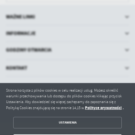
WAŻNE LINKI
INFORMACJE
GODZINY OTWARCIA
KONTAKT
Strona korzysta z plików cookies w celu realizacji usług. Możesz określić
warunki przechowywania lub dostępu do plików cookies klikając przycisk
Ustawienia. Aby dowiedzieć się więcej zachęcamy do zapoznania się z
Odwiedzin: 580008
Polityce prywatności
.
Polityką Cookies znajdującą się na stronie 14,15 w
ZAPISZ WYBRANE
USTAWIENIA