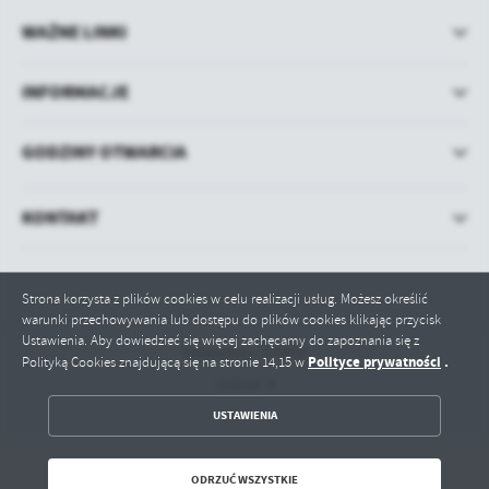
WAŻNE LINKI
INFORMACJE
GODZINY OTWARCIA
KONTAKT
Strona korzysta z plików cookies w celu realizacji usług. Możesz określić
warunki przechowywania lub dostępu do plików cookies klikając przycisk
Ustawienia. Aby dowiedzieć się więcej zachęcamy do zapoznania się z
Odwiedzin: 579916
Polityce prywatności
.
Polityką Cookies znajdującą się na stronie 14,15 w
Online: 4
ZAPISZ WYBRANE
USTAWIENIA
ODRZUĆ WSZYSTKIE
ODRZUĆ WSZYSTKIE
Copyright by bip.paslek.pl