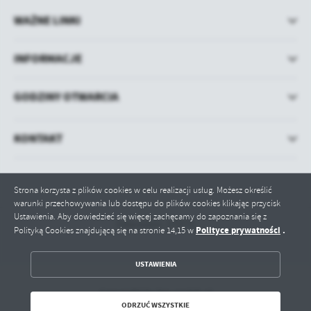
WAŻNE LINKI
INFORMACJE
GODZINY OTWARCIA
KONTAKT
Strona korzysta z plików cookies w celu realizacji usług. Możesz określić
warunki przechowywania lub dostępu do plików cookies klikając przycisk
Ustawienia. Aby dowiedzieć się więcej zachęcamy do zapoznania się z
Odwiedzin: 579771
Polityce prywatności
.
Polityką Cookies znajdującą się na stronie 14,15 w
ZAPISZ WYBRANE
USTAWIENIA
ODRZUĆ WSZYSTKIE
Copyright by bip.paslek.pl
ODRZUĆ WSZYSTKIE