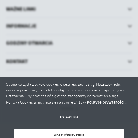
WAŻNE LINKI
INFORMACJE
GODZINY OTWARCIA
KONTAKT
Strona korzysta z plików cookies w celu realizacji usług. Możesz określić
warunki przechowywania lub dostępu do plików cookies klikając przycisk
Ustawienia. Aby dowiedzieć się więcej zachęcamy do zapoznania się z
Odwiedzin: 580019
Polityce prywatności
.
Polityką Cookies znajdującą się na stronie 14,15 w
Online: 1
ZAPISZ WYBRANE
USTAWIENIA
ODRZUĆ WSZYSTKIE
ODRZUĆ WSZYSTKIE
Copyright by bip.paslek.pl