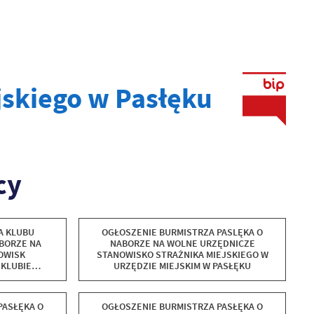
jskiego w Pasłęku
cy
A KLUBU
OGŁOSZENIE BURMISTRZA PASLĘKA O
BORZE NA
NABORZE NA WOLNE URZĘDNICZE
OWISK
STANOWISKO STRAŻNIKA MIEJSKIEGO W
 KLUBIE
URZĘDZIE MIEJSKIM W PASŁĘKU
KU
PASŁĘKA O
OGŁOSZENIE BURMISTRZA PASŁĘKA O