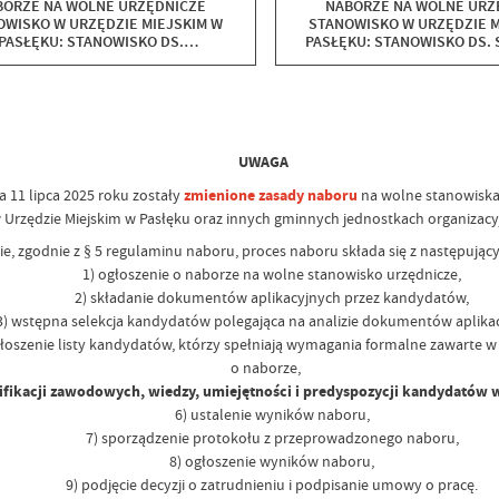
BORZE NA WOLNE URZĘDNICZE
NABORZE NA WOLNE URZ
OWISKO W URZĘDZIE MIEJSKIM W
STANOWISKO W URZĘDZIE M
PASŁĘKU: STANOWISKO DS.
PASŁĘKU: STANOWISKO DS.
UDOWNICTWA I GOSPODARKI
NIERUCHOMOŚCI W REF
RZESTRZENNEJ W REFERACIE
ROLNICTWA I GOSPODARKI G
UDOWNICTWA I GOSPODARKI
PEŁNY ETAT - UMOWA NA Z
NALNEJ NA PEŁNY ETAT - UMOWA
NA ZASTĘPSTWO
UWAGA
a 11 lipca 2025 roku zostały
zmienione zasady naboru
na wolne stanowiska
 Urzędzie Miejskim w Pasłęku oraz innych gminnych jednostkach organizac
e, zgodnie z § 5 regulaminu naboru, proces naboru składa się z następując
1) ogłoszenie o naborze na wolne stanowisko urzędnicze,
2) składanie dokumentów aplikacyjnych przez kandydatów,
 wstępna selekcja kandydatów polegająca na analizie dokumentów aplikac
oszenie listy kandydatów, którzy spełniają wymagania formalne zawarte w
o naborze,
ifikacji zawodowych, wiedzy, umiejętności i predyspozycji kandydatów 
6) ustalenie wyników naboru,
7) sporządzenie protokołu z przeprowadzonego naboru,
8) ogłoszenie wyników naboru,
9) podjęcie decyzji o zatrudnieniu i podpisanie umowy o pracę.