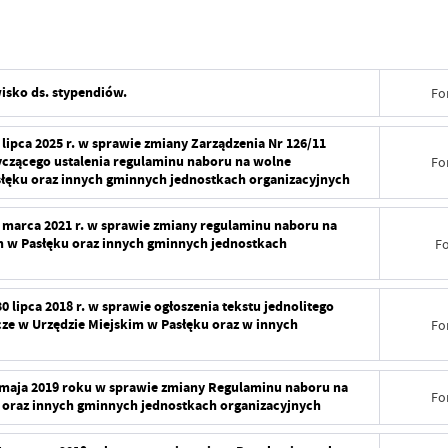
isko ds. stypendiów.
Fo
Data wy
 lipca 2025 r. w sprawie zmiany Zarządzenia Nr 126/11
otyczącego ustalenia regulaminu naboru na wolne
Fo
Wytworz
słęku oraz innych gminnych jednostkach organizacyjnych
Data op
Data wy
2 marca 2021 r. w sprawie zmiany regulaminu naboru na
m w Pasłęku oraz innych gminnych jednostkach
F
Opublik
Wytworz
Data osta
Data op
Data wy
0 lipca 2018 r. w sprawie ogłoszenia tekstu jednolitego
ze w Urzędzie Miejskim w Pasłęku oraz w innych
Fo
Ostatnio
Opublik
Wytworz
Data osta
Data op
Data wy
7 maja 2019 roku w sprawie zmiany Regulaminu naboru na
Fo
 oraz innych gminnych jednostkach organizacyjnych
Ostatnio
Opublik
Wytworz
Data wy