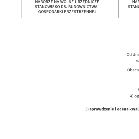
NABORZE NA WOLNE URZĘDNICZE
NA
STANOWISKO DS. BUDOWNICTWA I
STAN
GOSPODARKI PRZESTRZENNEJ
B
P
B
KOMU
Od dni
w
Obecni
3)
4) ogł
5)
sprawdzenie i ocena kwal