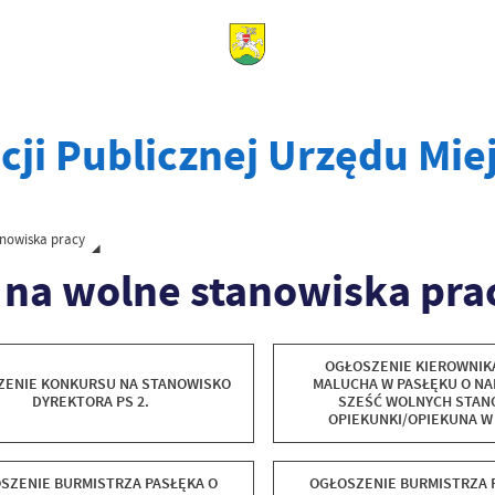
cji Publicznej Urzędu Mie
anowiska pracy
 na wolne stanowiska pra
OGŁOSZENIE KIEROWNIK
ZENIE KONKURSU NA STANOWISKO
MALUCHA W PASŁĘKU O NA
DYREKTORA PS 2.
SZEŚĆ WOLNYCH STAN
OPIEKUNKI/OPIEKUNA W
MALUCHA W PASŁĘ
SZENIE BURMISTRZA PASŁĘKA O
OGŁOSZENIE BURMISTRZA 