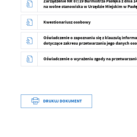
Zarządzenie NR 87/19 Burmistrza Pasłęka z dnia
na wolne stanowiska w Urzędzie Miejskim w Pasł
Kwestionariusz osobowy
Oświadczenie o zapoznaniu się z klauzulą inform
dotyczące zakresu przetwarzania jego danych o
Oświadczenie o wyrażeniu zgody na przetwarzani
DRUKUJ DOKUMENT