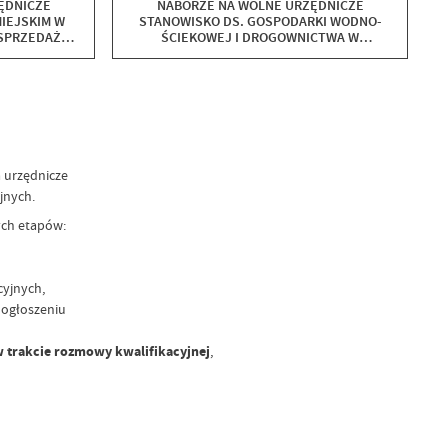
ĘDNICZE
NABORZE NA WOLNE URZĘDNICZE
IEJSKIM W
STANOWISKO DS. GOSPODARKI WODNO-
 SPRZEDAŻY
ŚCIEKOWEJ I DROGOWNICTWA W
ERACIE
REFERACIE BUDOWNICTWA I GOSPODARKI
RUNTAMI NA
KOMUNALNEJ.
ASTĘPSTWO
 urzędnicze
yjnych.
ych etapów:
yjnych,
 ogłoszeniu
w trakcie rozmowy kwalifikacyjnej
,