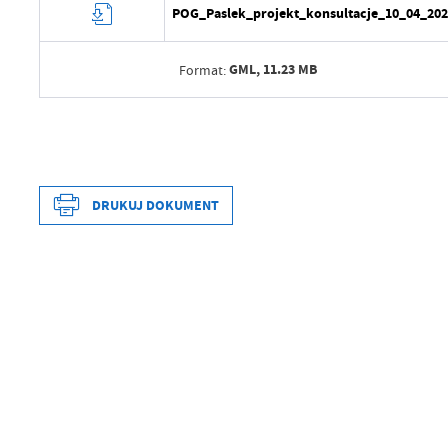
POG_Paslek_projekt_konsultacje_10_04_202
GML,
11.23 MB
Format:
Data wytworzenia
Wytworzył
Data opublikowania
DRUKUJ DOKUMENT
Data wytworzenia
Opublikował
Wytworzył
Data ostatniej aktualizacji
Data opublikowania
Ostatnio zaktualizował
Opublikował
Data ostatniej aktualizacji
Ostatnio zaktualizował