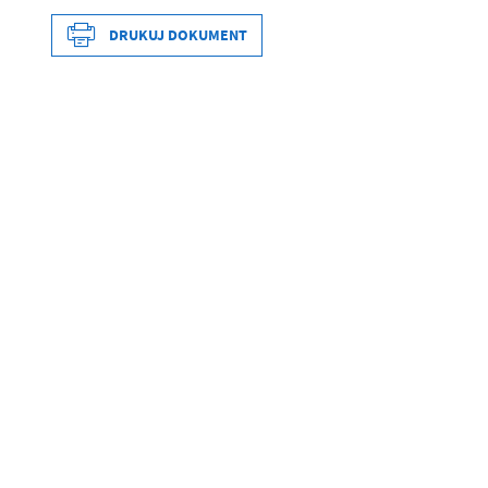
Data opublikowania
DRUKUJ DOKUMENT
Wytworzył
Opublikował
Data opublikowania
Data ostatniej aktualizacji
Opublikował
Ostatnio zaktualizował
Data ostatniej aktualizacji
Ostatnio zaktualizował