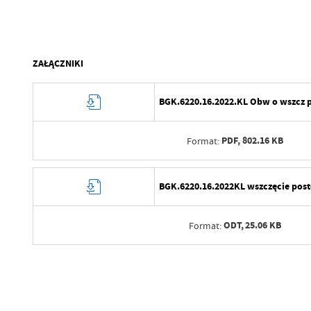
ZAŁĄCZNIKI
BGK.6220.16.2022.KL Obw o wszcz p
PDF,
802.16 KB
Format:
Data wytworzenia
BGK.6220.16.2022KL wszczęcie pos
Wytworzył
ODT,
25.06 KB
Format:
Data opublikowania
Opublikował
Data wytworzenia
Data ostatniej aktualizacji
Wytworzył
Data wytworzenia
Ostatnio zaktualizował