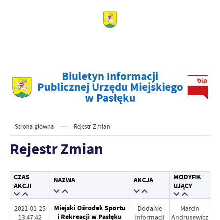
Biuletyn Informacji
Publicznej Urzędu Miejskiego
w Pasłęku
Strona główna
Rejestr Zmian
Rejestr Zmian
CZAS
MODYFIK
NAZWA
AKCJA
AKCJI
UJĄCY
Miejski Ośrodek Sportu
2021-01-25
Dodanie
Marcin
i Rekreacji w Pasłęku
13:47:42
informacji
Andrusewicz